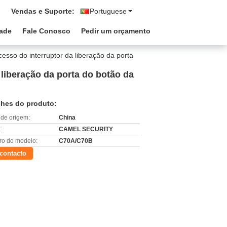
Vendas e Suporte:
Portuguese
dade
Fale Conosco
Pedir um orçamento
esso do interruptor da liberação da porta
 liberação da porta do botão da
lhes do produto:
 de origem:
China
:
CAMEL SECURITY
o do modelo:
C70A/C70B
contacto