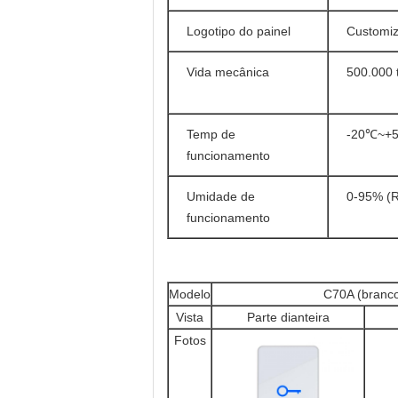
Logotipo do painel
Customiz
Vida mecânica
500.000 
Temp de
-20℃~+5
funcionamento
Umidade de
0-95% (
funcionamento
Modelo
C70A (branc
Vista
Parte dianteira
Fotos