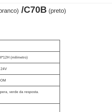
/C70B
branco)
(preto)
*12H (milímetro)
 24V
COM
spera, verde da resposta.