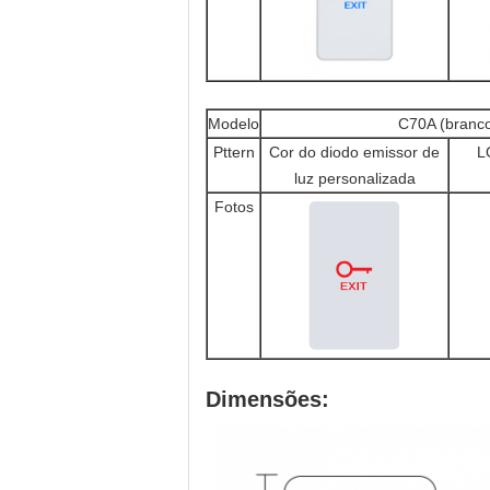
Modelo
C70A (branc
Pttern
Cor do diodo emissor de
L
luz personalizada
Fotos
Dimensões: