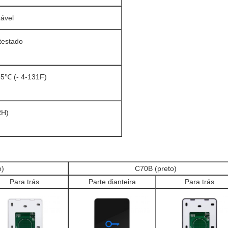
ável
testado
5℃ (- 4-131F)
RH)
o)
C70B (preto)
Para trás
Parte dianteira
Para trás