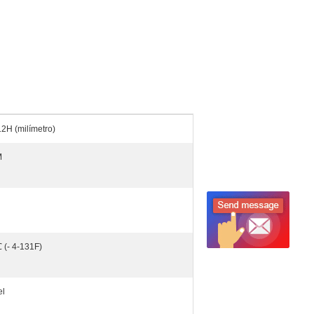
H (milímetro)
M
(- 4-131F)
el