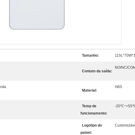
Tamanho:
115L*70W*12
NO/NC/CO
Contato da saída:
osta.
ABS
Material:
Temp de
-20℃~+55℃ 
funcionamento:
Logotipo do
Customizáv
painel: