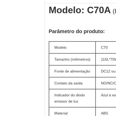
Modelo: C70A
(
Parâmetro do produto:
Modelo
C70
Tamanho (milímetros)
115L*70W
Fonte de alimentação
DC12 ou
Contato da saída
NO/NC/
Indicador do diodo
Azul à e
emissor de luz
Material
ABS