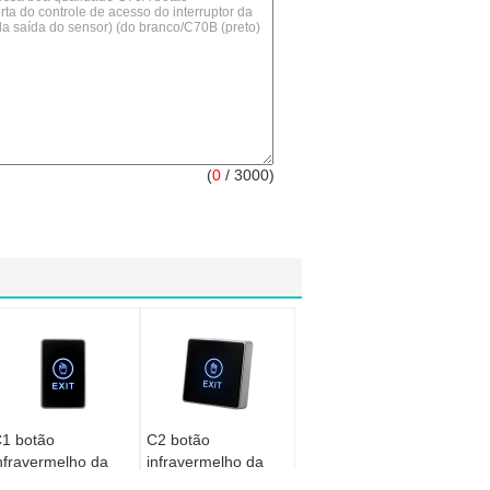
(
0
/ 3000)
1 botão
C2 botão
nfravermelho da
infravermelho da
aída da porta do
saída da porta do